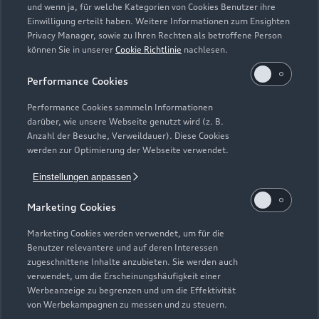
und wenn ja, für welche Kategorien von Cookies Benutzer ihre
Einwilligung erteilt haben. Weitere Informationen zum Ensighten
Modelle
Privacy Manager, sowie zu Ihren Rechten als betroffene Person
können Sie in unserer
Cookie Richtlinie
nachlesen.
Kaufen & leasen
Alle Modelle
Performance Cookies
Modelle vergleichen
Service & Zubehör
Performance Cookies sammeln Informationen
Neuwagensuche
darüber, wie unsere Webseite genutzt wird (z. B.
Elektromodelle
Anzahl der Besuche, Verweildauer). Diese Cookies
Gebrauchtwagensuche
Support
werden zur Optimierung der Webseite verwendet.
Saisonale Angebote
Plug-in-Hybride
Gebrauchtwagen
Einstellungen anpassen
Audi Services
Über Audi
Kundenservice
Finanzierung
Marketing Cookies
Garantie
Händlersuche
Aktionen & Angebote
Unternehmen
Marketing Cookies werden verwendet, um für die
Audi digital services
Benutzer relevantere und auf deren Interessen
Audi Code
Geschäftskunden
Karriere
zugeschnittene Inhalte anzubieten. Sie werden auch
myAudi
verwendet, um die Erscheinungshäufigkeit einer
Häufige Fragen (FAQ)
Investor Relations
Werbeanzeige zu begrenzen und um die Effektivität
© 2026 AUDI AG. Alle Rechte vorbehalten
von Werbekampagnen zu messen und zu steuern.
Audi Online Beratung
Presse & Media Center