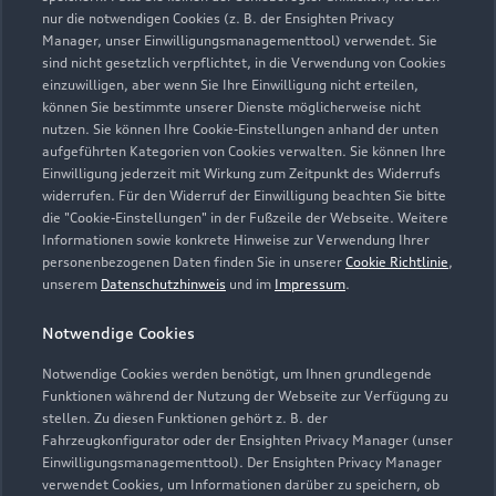
nur die notwendigen Cookies (z. B. der Ensighten Privacy
Manager, unser Einwilligungsmanagementtool) verwendet. Sie
sind nicht gesetzlich verpflichtet, in die Verwendung von Cookies
Service
einzuwilligen, aber wenn Sie Ihre Einwilligung nicht erteilen,
Geschlossen
,
öffnet am
Samstag 07:45
können Sie bestimmte unserer Dienste möglicherweise nicht
nutzen. Sie können Ihre Cookie-Einstellungen anhand der unten
aufgeführten Kategorien von Cookies verwalten. Sie können Ihre
Werkstatt
Einwilligung jederzeit mit Wirkung zum Zeitpunkt des Widerrufs
Geschlossen
,
öffnet am
Samstag 08:00
widerrufen. Für den Widerruf der Einwilligung beachten Sie bitte
die "Cookie-Einstellungen" in der Fußzeile der Webseite. Weitere
Informationen sowie konkrete Hinweise zur Verwendung Ihrer
Verkauf
personenbezogenen Daten finden Sie in unserer
Cookie Richtlinie
,
Geschlossen
,
öffnet am
Samstag 08:30
unserem
Datenschutzhinweis
und im
Impressum
.
Notwendige Cookies
Ersatzteileverkauf/Lager
Geschlossen
,
öffnet am
Samstag 08:00
Notwendige Cookies werden benötigt, um Ihnen grundlegende
Funktionen während der Nutzung der Webseite zur Verfügung zu
stellen. Zu diesen Funktionen gehört z. B. der
Fahrzeugkonfigurator oder der Ensighten Privacy Manager (unser
Einwilligungsmanagementtool). Der Ensighten Privacy Manager
Zurück nach oben
verwendet Cookies, um Informationen darüber zu speichern, ob