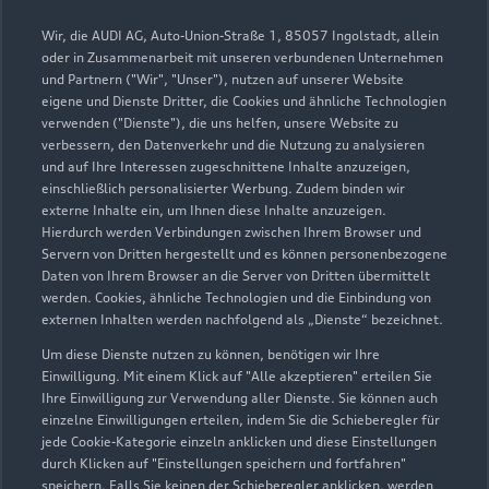
Wir, die AUDI AG, Auto-Union-Straße 1, 85057 Ingolstadt, allein
oder in Zusammenarbeit mit unseren verbundenen Unternehmen
und Partnern ("Wir", "Unser"), nutzen auf unserer Website
eigene und Dienste Dritter, die Cookies und ähnliche Technologien
verwenden ("Dienste"), die uns helfen, unsere Website zu
verbessern, den Datenverkehr und die Nutzung zu analysieren
und auf Ihre Interessen zugeschnittene Inhalte anzuzeigen,
Almerfeldweg 39
einschließlich personalisierter Werbung. Zudem binden wir
externe Inhalte ein, um Ihnen diese Inhalte anzuzeigen.
59929 Brilon
Hierdurch werden Verbindungen zwischen Ihrem Browser und
Servern von Dritten hergestellt und es können personenbezogene
02961 972222
Daten von Ihrem Browser an die Server von Dritten übermittelt
werden. Cookies, ähnliche Technologien und die Einbindung von
externen Inhalten werden nachfolgend als „Dienste“ bezeichnet.
info@biederbick.de
Um diese Dienste nutzen zu können, benötigen wir Ihre
Kontaktdaten herunterladen
Einwilligung. Mit einem Klick auf "Alle akzeptieren" erteilen Sie
Ihre Einwilligung zur Verwendung aller Dienste. Sie können auch
einzelne Einwilligungen erteilen, indem Sie die Schieberegler für
jede Cookie-Kategorie einzeln anklicken und diese Einstellungen
durch Klicken auf "Einstellungen speichern und fortfahren"
Öffnungszeiten
speichern. Falls Sie keinen der Schieberegler anklicken, werden