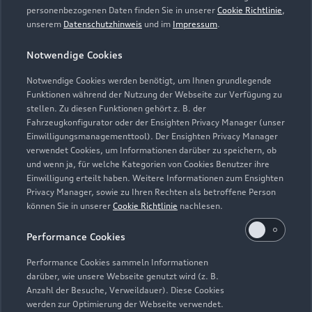
Verkauf
personenbezogenen Daten finden Sie in unserer
Cookie Richtlinie
,
Geschlossen
,
öffnet am
Freitag 08:30
unserem
Datenschutzhinweis
und im
Impressum
.
Notwendige Cookies
Ersatzteileverkauf/Lager
Geöffnet bis
16:00
Notwendige Cookies werden benötigt, um Ihnen grundlegende
Funktionen während der Nutzung der Webseite zur Verfügung zu
stellen. Zu diesen Funktionen gehört z. B. der
Fahrzeugkonfigurator oder der Ensighten Privacy Manager (unser
Einwilligungsmanagementtool). Der Ensighten Privacy Manager
Zurück nach oben
verwendet Cookies, um Informationen darüber zu speichern, ob
und wenn ja, für welche Kategorien von Cookies Benutzer ihre
Einwilligung erteilt haben. Weitere Informationen zum Ensighten
Modelle
Privacy Manager, sowie zu Ihren Rechten als betroffene Person
können Sie in unserer
Cookie Richtlinie
nachlesen.
Kaufen & leasen
Alle Modelle
Performance Cookies
Modelle vergleichen
Service & Zubehör
Performance Cookies sammeln Informationen
Neuwagensuche
darüber, wie unsere Webseite genutzt wird (z. B.
Elektromodelle
Anzahl der Besuche, Verweildauer). Diese Cookies
Gebrauchtwagensuche
Support
werden zur Optimierung der Webseite verwendet.
Saisonale Angebote
Plug-in-Hybride