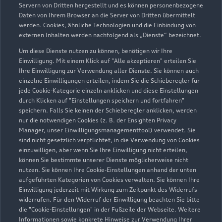
Servern von Dritten hergestellt und es können personenbezogene
02961 972222
Daten von Ihrem Browser an die Server von Dritten übermittelt
werden. Cookies, ähnliche Technologien und die Einbindung von
externen Inhalten werden nachfolgend als „Dienste“ bezeichnet.
info@biederbick.de
Um diese Dienste nutzen zu können, benötigen wir Ihre
Kontaktdaten herunterladen
Einwilligung. Mit einem Klick auf "Alle akzeptieren" erteilen Sie
Ihre Einwilligung zur Verwendung aller Dienste. Sie können auch
einzelne Einwilligungen erteilen, indem Sie die Schieberegler für
jede Cookie-Kategorie einzeln anklicken und diese Einstellungen
durch Klicken auf "Einstellungen speichern und fortfahren"
Öffnungszeiten
speichern. Falls Sie keinen der Schieberegler anklicken, werden
nur die notwendigen Cookies (z. B. der Ensighten Privacy
Manager, unser Einwilligungsmanagementtool) verwendet. Sie
sind nicht gesetzlich verpflichtet, in die Verwendung von Cookies
Service
einzuwilligen, aber wenn Sie Ihre Einwilligung nicht erteilen,
Geöffnet bis
18:00
können Sie bestimmte unserer Dienste möglicherweise nicht
nutzen. Sie können Ihre Cookie-Einstellungen anhand der unten
aufgeführten Kategorien von Cookies verwalten. Sie können Ihre
Werkstatt
Einwilligung jederzeit mit Wirkung zum Zeitpunkt des Widerrufs
Geöffnet bis
16:15
widerrufen. Für den Widerruf der Einwilligung beachten Sie bitte
die "Cookie-Einstellungen" in der Fußzeile der Webseite. Weitere
Informationen sowie konkrete Hinweise zur Verwendung Ihrer